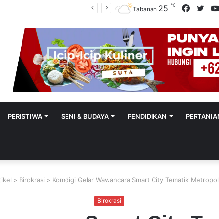
℃
Facebo
Twit
25
Polres Tabanan Beri Bantuan Dan Pendampingan Psikologis
Tabanan
PERISTIWA
SENI & BUDAYA
PENDIDIKAN
PERTANIA
tikel
>
Birokrasi
>
Komdigi Gelar Wawancara Smart City Tematik Metropoli
Birokrasi