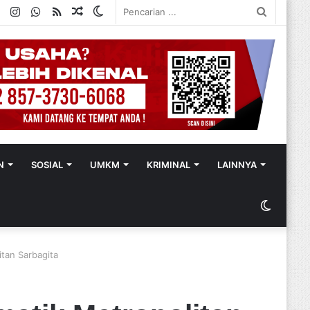
ok
ter
YouTube
Instagram
WhatsApp
RSS
Random
Switch
Pencaria
Article
skin
...
N
SOSIAL
UMKM
KRIMINAL
LAINNYA
Switch
skin
tan Sarbagita