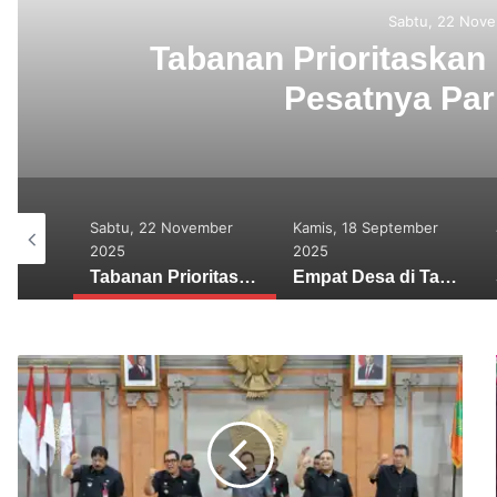
Sabtu, 22 November 
Tabanan Prioritaskan Pe
Pesatnya Pariwi
6
Sabtu, 22 November
Kamis, 18 September
J
2025
2025
2
Awasi Dana Desa SMSI Sinergi dengan Kejari dan Pemkab Buleleng
Tabanan Prioritaskan Pertanian di Tengah Pesatnya Pariwisata Bali
Empat Desa di Tabanan Terima Penghargaan sebagai Juru Damai dari Kementerian Hukum RI