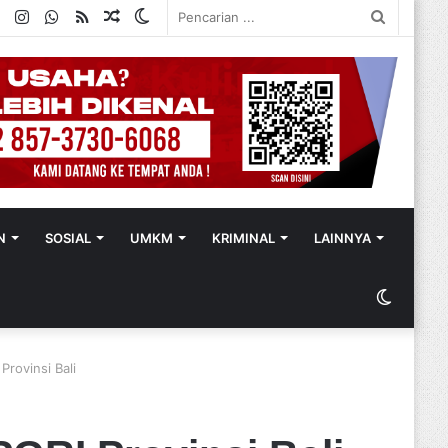
ok
ter
YouTube
Instagram
WhatsApp
RSS
Random
Switch
Pencaria
Article
skin
...
N
SOSIAL
UMKM
KRIMINAL
LAINNYA
Switch
skin
Provinsi Bali