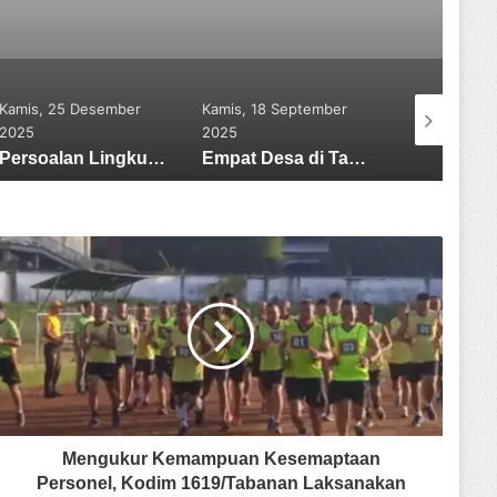
Kamis, 18 September
Kamis, 23 Juli 2026
Senin, 09 Ma
2025
SMSI Bali Terbitkan Manifesto Kebebasan Pers, Sikapi Gugatan Perdata terhadap Empat Media Siber
Empat Desa di Tabanan Terima Penghargaan sebagai Juru Damai dari Kementerian Hukum RI
Mengukur Kemampuan Kesemaptaan
Personel, Kodim 1619/Tabanan Laksanakan