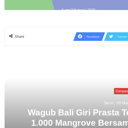
Share
Facebook
Twitter
Read N
Uncatego
Jumat, 06 Ma
SMSI Bali Tanam 1.000
Ngurah Rai dalam