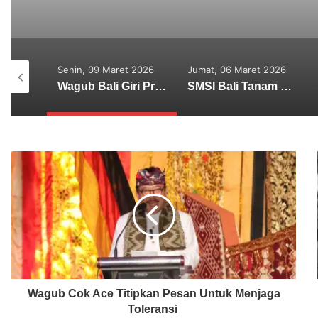
t 2026
Jumat, 06 Maret 2026
Kamis, 25 Desember
2025
Wagub Bali Giri Prasta Terjun Langsung Tanam 1.000 Mangrove Bersama SMSI Bali di Tahura Ngurah Rai
SMSI Bali Tanam 1.000 Mangrove di Tahura Ngurah Rai dalam Rangka HPN 2026
Persoalan Lingkungan Hidup di Bali Membutuhkan Solusi Konkrit
Wagub Cok Ace Titipkan Pesan Untuk Menjaga
Toleransi