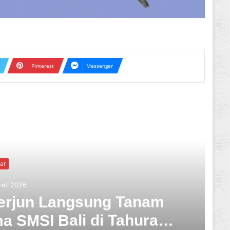
Pinterest
Messenger
ext
rized
ret 2026
 Mangrove di Tahura
 Rangka HPN 2026