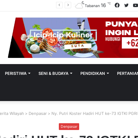
℃
Facebo
Twit
16
Utamakan Keadilan Restoratif, Satreskrim Polres Tabanan Gelar Perkara Kasus Penganiayaan Anak
Tabanan
PERISTIWA
SENI & BUDAYA
PENDIDIKAN
PERTANIA
erita Wilayah
>
Denpasar
>
Ny. Putri Koster Hadiri HUT ke-73 IGTKI PGRI 
Denpasar