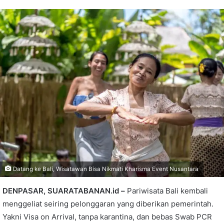
Datang ke Bali, Wisatawan Bisa Nikmati Kharisma Event Nusantara
DENPASAR, SUARATABANAN.id –
Pariwisata Bali kembali
menggeliat seiring pelonggaran yang diberikan pemerintah.
Yakni Visa on Arrival, tanpa karantina, dan bebas Swab PCR