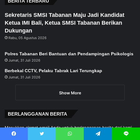
BERITA TERBARU
Sekretaris SMSI Tabanan Maju Jadi Kandidat
Ketua IMI Bali, Ketua SMSI Tabanan Berikan
Dukungan
Rabu, 05 Agustus 2026
Polres Tabanan Beri Bantuan dan Pendampingan Psikologis
Jumat, 31 Juli 2026
Berbekal CCTV, Pelaku Tabrak Lari Terungkap
Jumat, 31 Juli 2026
Show More
BERLANGGANAN BERITA
Masukkan alamat email Anda untuk berlangganan berita dari kami.
Alamat
Facebook
Twitter
WhatsApp
Telegram
Line