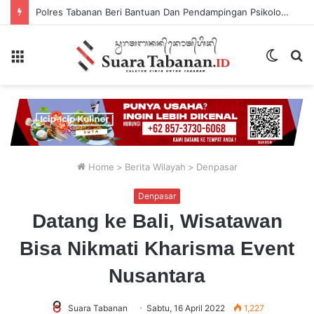
Berbekal CCTV, Pelaku Tabrak Lari Terungkap
Menu
Switch
P
skin
...
Home
>
Berita Wilayah
>
Denpasar
Denpasar
Datang ke Bali, Wisatawan
Bisa Nikmati Kharisma Event
Nusantara
Suara Tabanan
Sabtu, 16 April 2022
1,227