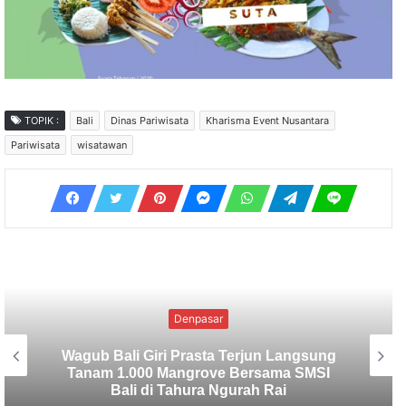
TOPIK :
Bali
Dinas Pariwisata
Kharisma Event Nusantara
Pariwisata
wisatawan
Uncategorized
SMSI Bali Tanam 1.000 Mangrove di
Tahura Ngurah Rai dalam Rangka HPN
2026