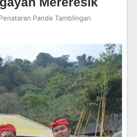
gayah Mereresik
 Penataran Pande Tamblingan