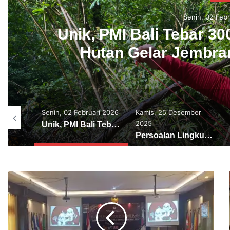
Kamis, 25 Des
Persoalan Lingkungan Hid
Solusi K
ari 2026
Kamis, 25 Desember
Kamis, 18 Desember
2025
2025
Unik, PMI Bali Tebar 3000 Biji Benih Pohon di Hutan Gelar Jembrana dengan Ketapel
Persoalan Lingkungan Hidup di Bali Membutuhkan Solusi Konkrit
MUSLUB PMI Tabanan 2025, PMI Provinsi Bali Tekankan Pentingnya Tata Kelola dan Sinergi dengan Pemerintah