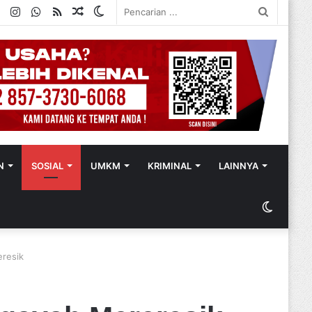
ok
ter
YouTube
Instagram
WhatsApp
RSS
Random
Switch
Pencaria
Article
skin
...
N
SOSIAL
UMKM
KRIMINAL
LAINNYA
Switch
skin
resik