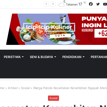
℃
Facebo
Twit
17
Utamakan Keadilan Restoratif, Satreskrim Polres Tabanan Gelar Perkara Kasus Penganiayaan Anak
Tabanan
PERISTIWA
SENI & BUDAYA
PENDIDIKAN
PERTANIA
me
>
Artikel
>
Sosial
>
Warga Pande Kecamatan Kerambitan Ngayah Mere
Sosial