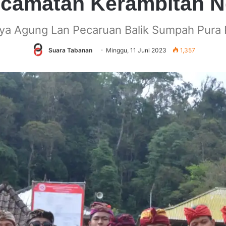
camatan Kerambitan N
rya Agung Lan Pecaruan Balik Sumpah Pura
Suara Tabanan
Minggu, 11 Juni 2023
1,357