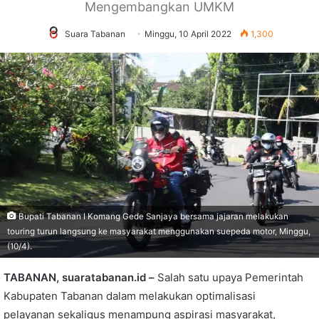
Mengembangkan UMKM
Suara Tabanan
Minggu, 10 April 2022
1,300
Bupati Tabanan I Komang Gede Sanjaya bersama jajaran melakukan
touring turun langsung ke masyarakat menggunakan suepeda motor, Minggu,
(10/4).
TABANAN, suaratabanan.id –
Salah satu upaya Pemerintah
Kabupaten Tabanan dalam melakukan optimalisasi
pelayanan sekaligus menampung aspirasi masyarakat,