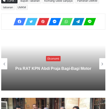
TOPIK :
Bupati Tabanan
Komang Gede Sanjaya
Pameran UMKM
tabanan
UMKM
Ekonomi
Baru Dibuka, Produksi Sisi Nubi AOI
Langsung Tembus Puluhan MMSCFD,
Apa Rahasianya?