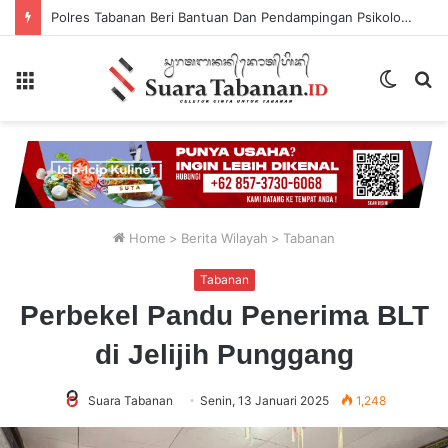
Polres Tabanan Beri Bantuan Dan Pendampingan Psikologis
Menu
Switch
P
skin
...
Home
>
Berita Wilayah
>
Tabanan
Tabanan
Perbekel Pandu Penerima BLT
di Jelijih Punggang
Suara Tabanan
Senin, 13 Januari 2025
1,248