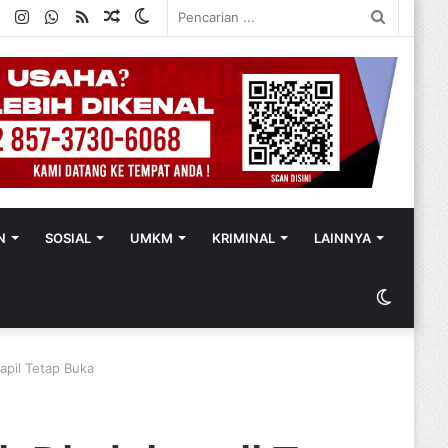
ok
ter
YouTube
Instagram
WhatsApp
RSS
Random
Switch
Pencaria
Article
skin
...
N
SOSIAL
UMKM
KRIMINAL
LAINNYA
Switch
skin
capil Tetap Buka