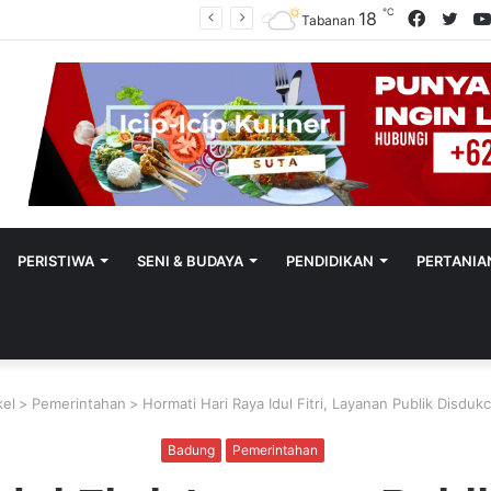
℃
Facebo
Twit
18
Polres Tabanan Beri Bantuan Dan Pendampingan Psikologis
Tabanan
PERISTIWA
SENI & BUDAYA
PENDIDIKAN
PERTANIA
kel
>
Pemerintahan
>
Hormati Hari Raya Idul Fitri, Layanan Publik Disduk
Badung
Pemerintahan