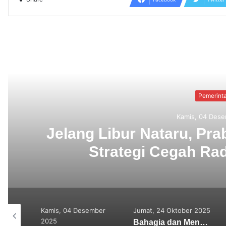
Read N
Badun
Jumat, 24 Okt
Bahagia dan Menyena
mber
Jumat, 24 Oktober 2025
Minggu, 10 Agustus
2025
Bahagia dan Menyenangkan melalui Hindu