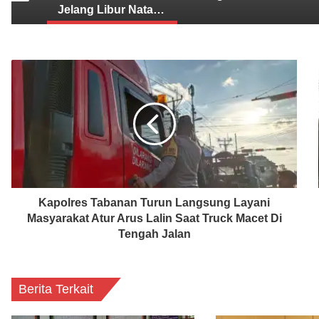
Jelang Libur Nataru, Prabu Foundation Bongkar Strategi Cegah Radikalisme Remaja
KMHDI Bali Soroti Ketidaksiapan Pemerintah Dalam Infrastruktur Pemprosesan Sampah, Rakyat Bingung.
Kapolres Tabanan Turun Langsung Layani
Masyarakat Atur Arus Lalin Saat Truck Macet Di
Tengah Jalan
Berita Terkait