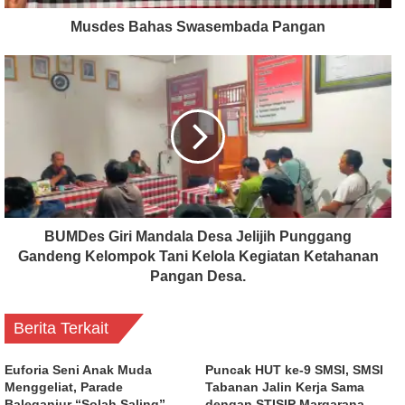
Musdes Bahas Swasembada Pangan
BUMDes Giri Mandala Desa Jelijih Punggang
Gandeng Kelompok Tani Kelola Kegiatan Ketahanan
Pangan Desa.
Berita Terkait
Euforia Seni Anak Muda
Puncak HUT ke-9 SMSI, SMSI
Menggeliat, Parade
Tabanan Jalin Kerja Sama
Baleganjur “Solah Saling”
dengan STISIP Margarana,