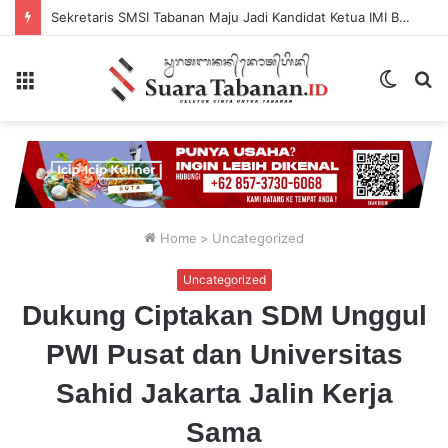
Sekretaris SMSI Tabanan Maju Jadi Kandidat Ketua IMI Bali, Ketua SMSI Tabanan Berikan Dukungan
Menu
Switch
P
skin
...
Home
>
Uncategorized
Uncategorized
Dukung Ciptakan SDM Unggul
PWI Pusat dan Universitas
Sahid Jakarta Jalin Kerja
Sama