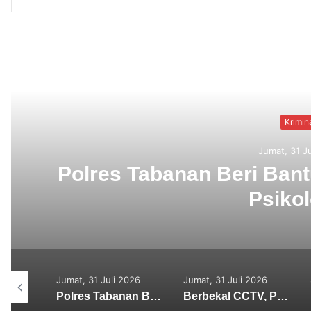
Read N
Kriminal
Jumat, 31 Juli 2026
lres Tabanan Beri Bantuan da
Psikologis
026
Jumat, 31 Juli 2026
Jumat, 31 Juli 2026
Seni
Sekretaris SMSI Tabanan Maju Jadi Kandidat Ketua IMI Bali, Ketua SMSI Tabanan Berikan Dukungan
Polres Tabanan Beri Bantuan dan Pendampingan Psikologis
Berbekal CCTV, Pelaku Tabrak Lari Terungkap