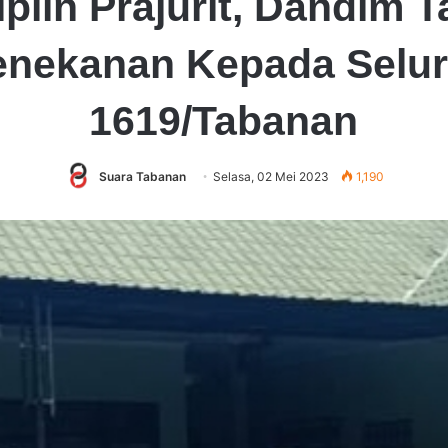
iplin Prajurit, Dandim 
enekanan Kepada Selur
1619/Tabanan
Suara Tabanan
Selasa, 02 Mei 2023
1,190