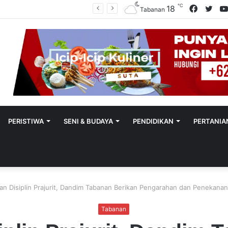
℃
Facebo
Twit
18
Polres Tabanan Beri Bantuan Dan Pendampingan Psikologis
Tabanan
PERISTIWA
SENI & BUDAYA
PENDIDIKAN
PERTANIA
an Disiplin Prajurit, Dandim Tabanan Berikan Pengarahan dan Penekan
Tabanan