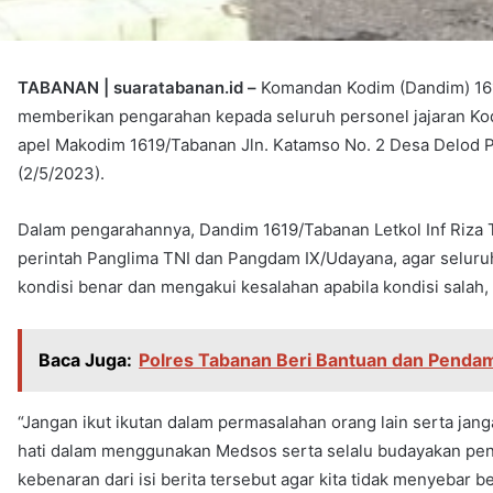
TABANAN | suaratabanan.id –
Komandan Kodim (Dandim) 1619/
memberikan pengarahan kepada seluruh personel jajaran Ko
apel Makodim 1619/Tabanan Jln. Katamso No. 2 Desa Delod 
(2/5/2023).
Dalam pengarahannya, Dandim 1619/Tabanan Letkol Inf Riza 
perintah Panglima TNI dan Pangdam IX/Udayana, agar seluruh
kondisi benar dan mengakui kesalahan apabila kondisi salah, ka
Baca Juga:
Polres Tabanan Beri Bantuan dan Pendam
“Jangan ikut ikutan dalam permasalahan orang lain serta jan
hati dalam menggunakan Medsos serta selalu budayakan pen
kebenaran dari isi berita tersebut agar kita tidak menyebar b