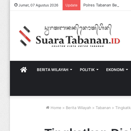
Jumat, 07 Agustus 2026
Update
HOME
BERITA WILAYAH
POLITIK
EKONOMI
Home
>
Berita Wilayah
>
Tabanan
>
Tingkatk