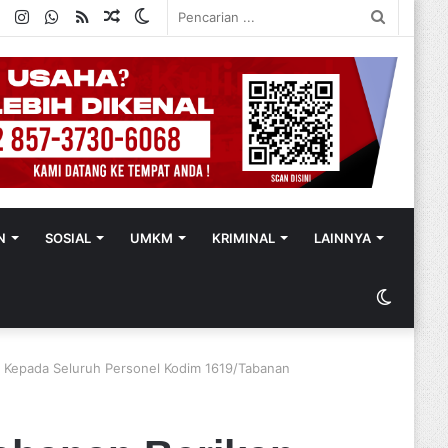
ok
ter
YouTube
Instagram
WhatsApp
RSS
Random
Switch
Pencaria
Article
skin
...
N
SOSIAL
UMKM
KRIMINAL
LAINNYA
Switch
skin
an Kepada Seluruh Personel Kodim 1619/Tabanan