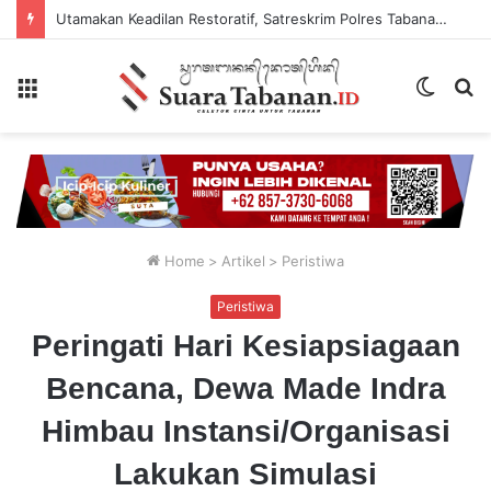
Utamakan Keadilan Restoratif, Satreskrim Polres Tabanan Gelar Perkara Kasus Penganiayaan Anak
Menu
Switch
P
skin
...
Home
>
Artikel
>
Peristiwa
Peristiwa
Peringati Hari Kesiapsiagaan
Bencana, Dewa Made Indra
Himbau Instansi/Organisasi
Lakukan Simulasi