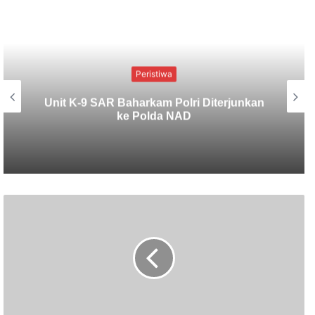
Peristiwa
Viral..!!! Kesembuhan Ajaib di Malam
Jumat Keliwon Gunung Padang