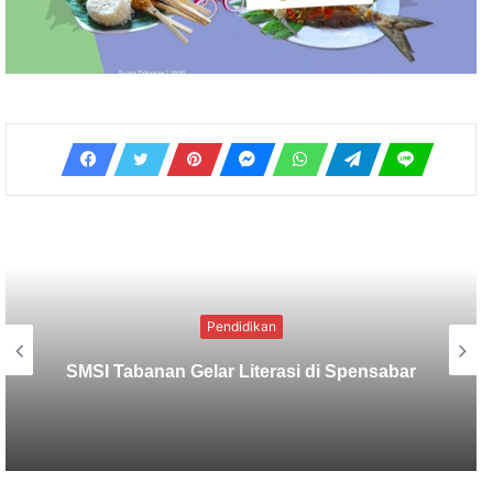
Pendidikan
Universitas Moestopo Bikin Kejutan:
Bangun Kekuatan Baru Lewat PEP
Bandung