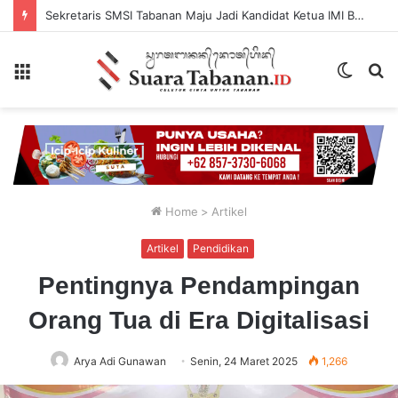
Sekretaris SMSI Tabanan Maju Jadi Kandidat Ketua IMI Bali, Ketua SMSI Tabanan Berikan Dukungan
Menu
Switch
P
skin
...
Home
>
Artikel
Artikel
Pendidikan
Pentingnya Pendampingan
Orang Tua di Era Digitalisasi
Arya Adi Gunawan
Senin, 24 Maret 2025
1,266