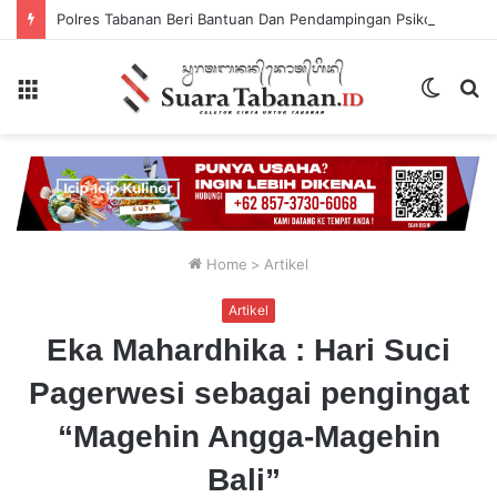
Polres Tabanan Beri Bantuan Dan Pendampingan Psikologis
Menu
Switch
P
skin
...
Home
>
Artikel
Artikel
Eka Mahardhika : Hari Suci
Pagerwesi sebagai pengingat
“Magehin Angga-Magehin
Bali”