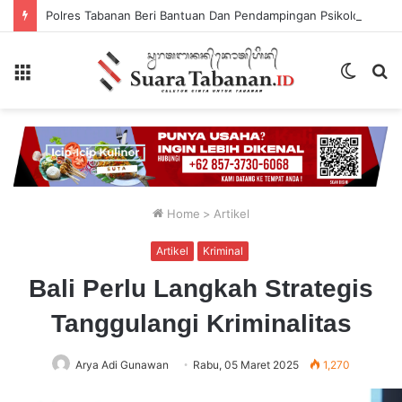
Polres Tabanan Beri Bantuan Dan Pendampingan Psikologis
Menu
Switch
P
skin
...
Home
>
Artikel
Artikel
Kriminal
Bali Perlu Langkah Strategis
Tanggulangi Kriminalitas
Arya Adi Gunawan
Rabu, 05 Maret 2025
1,270