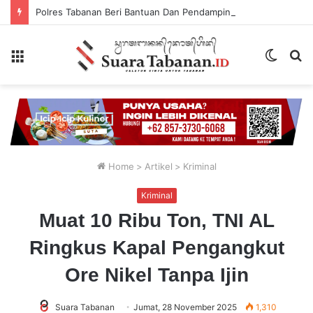
Polres Tabanan Beri Bantuan Dan Pendampingan Psikologis
Menu
Switch
P
skin
...
Home
>
Artikel
>
Kriminal
Kriminal
Muat 10 Ribu Ton, TNI AL
Ringkus Kapal Pengangkut
Ore Nikel Tanpa Ijin
Suara Tabanan
Jumat, 28 November 2025
1,310