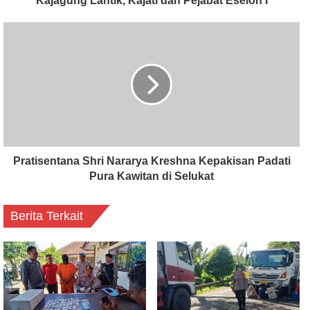
Kajagung Lantik, Kajati dan Pejabat Eselon I
Pratisentana Shri Nararya Kreshna Kepakisan Padati
Pura Kawitan di Selukat
Berita Terkait