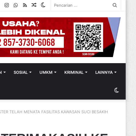
ok
ter
YouTube
Instagram
WhatsApp
RSS
Random
Switch
Pencaria
Article
skin
...
N
SOSIAL
UMKM
KRIMINAL
LAINNYA
Switch
skin
TER TELAH MENATA FASILITAS KAWASAN SUCI BESAKIH