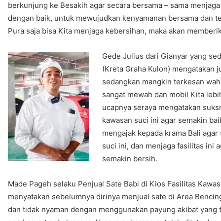
berkunjung ke Besakih agar secara bersama – sama menjaga f
dengan baik, untuk mewujudkan kenyamanan bersama dan terc
Pura saja bisa Kita menjaga kebersihan, maka akan memberik
Gede Julius dari Gianyar yang s
(Kreta Graha Kulon) mengatakan juj
sedangkan mangkin terkesan wah. “
sangat mewah dan mobil Kita lebih
ucapnya seraya mengatakan suksma
kawasan suci ini agar semakin bai
mengajak kepada krama Bali agar
suci ini, dan menjaga fasilitas in
semakin bersih.
Made Pageh selaku Penjual Sate Babi di Kios Fasilitas Kawa
menyatakan sebelumnya dirinya menjual sate di Area Benci
dan tidak nyaman dengan menggunakan payung akibat yang ti