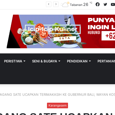
℃
Facebo
Twit
26
Polres Tabanan Beri Bantuan Dan Pendampingan Psikologis
Tabanan
PERISTIWA
SENI & BUDAYA
PENDIDIKAN
PERTANIA
AGANG SATE UCAPKAN TERIMAKASIH KE GUBERNUR BALI, WAYAN KOS
Karangasem