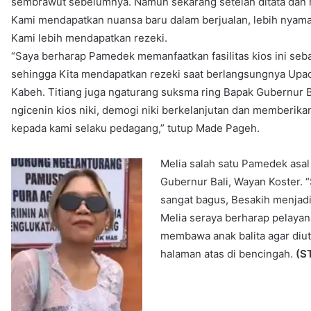
sembrawut sebelumnya. Namun sekarang setelah ditata dan m
Kami mendapatkan nuansa baru dalam berjualan, lebih nya
Kami lebih mendapatkan rezeki.
“Saya berharap Pamedek memanfaatkan fasilitas kios ini seba
sehingga Kita mendapatkan rezeki saat berlangsungnya Upac
Kabeh. Titiang juga ngaturang suksma ring Bapak Gubernur 
ngicenin kios niki, demogi niki berkelanjutan dan memberika
kepada kami selaku pedagang,” tutup Made Pageh.
Melia salah satu Pamedek asa
Gubernur Bali, Wayan Koster.
sangat bagus, Besakih menjadi l
Melia seraya berharap pelayan
membawa anak balita agar diu
halaman atas di bencingah.
(S