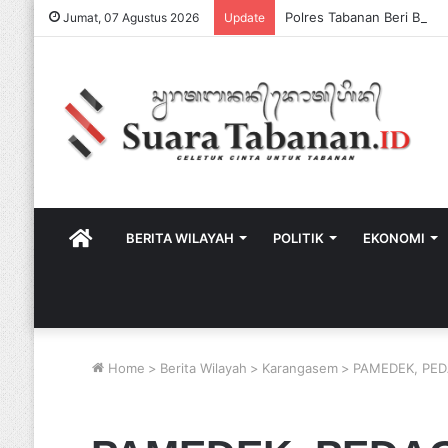
Jumat, 07 Agustus 2026
Update
HOME
BERITA WILAYAH
POLITIK
EKONOMI
Home
>
Berita Wilayah
>
Karangasem
>
PAMEDEK, PED