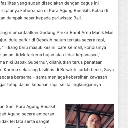
asilitas yang sudah disediakan dengan bagus ini
iptanya kebersihan di Pura Agung Besakih. Kalau di
an dampak besar kepada pariwisata Bali.
edang memanfaatkan Gedung Parkir Barat Area Manik Mas
ur, dulu parkir di Besakih belum tertata secara rapi,
Titiang baru masuk kesini, care ke mall, kondisinya
 aman, tidak terkena hujan atau tidak kepanasan,”
 niki Bapak Gubernur, dilanjutkan terus penataan
k. Karena sekarang fasilitas di Besakih sudah becik, Saya
 secara bersama – sama menjaga kebersihan kawasan
i agar tetap dalam keadaan rapi, serta lingkungannya
san Suci Pura Agung Besakih
ngah Agung secara emperan
dak tertata serta sangat