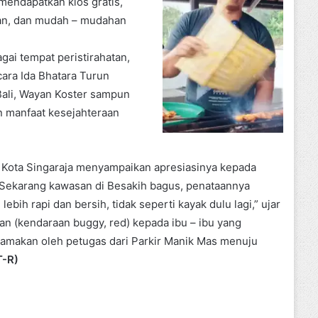
endapatkan kios gratis,
man, dan mudah – mudahan
gai tempat peristirahatan,
ara Ida Bhatara Turun
Bali, Wayan Koster sampun
n manfaat kesejahteraan
l Kota Singaraja menyampaikan apresiasinya kepada
 “Sekarang kawasan di Besakih bagus, penataannya
ebih rapi dan bersih, tidak seperti kayak dulu lagi,” ujar
an (kendaraan buggy, red) kepada ibu – ibu yang
tamakan oleh petugas dari Parkir Manik Mas menuju
T-R)