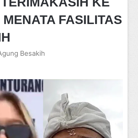
TERIMAKASIH KE
MENATA FASILITAS
IH
Agung Besakih