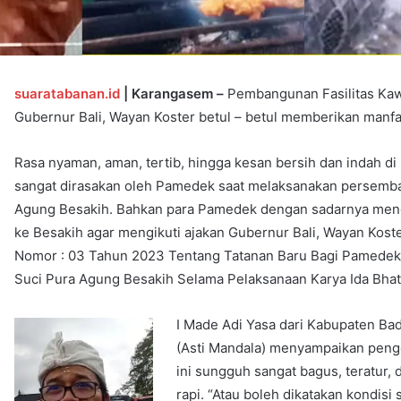
suaratabanan.id
| Karangasem –
Pembangunan Fasilitas Kaw
Gubernur Bali, Wayan Koster betul – betul memberikan manfa
Rasa nyaman, aman, tertib, hingga kesan bersih dan indah d
sangat dirasakan oleh Pamedek saat melaksanakan persemba
Agung Besakih. Bahkan para Pamedek dengan sadarnya men
ke Besakih agar mengikuti ajakan Gubernur Bali, Wayan Koste
Nomor : 03 Tahun 2023 Tentang Tatanan Baru Bagi Pamede
Suci Pura Agung Besakih Selama Pelaksanaan Karya Ida Bhat
I Made Adi Yasa dari Kabupaten B
(Asti Mandala) menyampaikan penge
ini sungguh sangat bagus, teratur,
rapi. “Atau boleh dikatakan kondisi