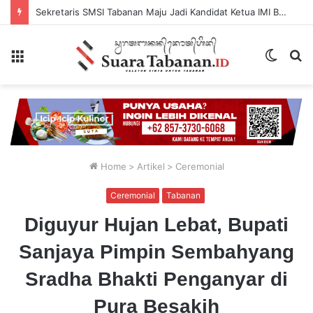
Sekretaris SMSI Tabanan Maju Jadi Kandidat Ketua IMI Bali, Ketua SMSI Tabanan Berikan Dukungan
Menu
Switch
P
skin
...
Home
>
Artikel
>
Ceremonial
Ceremonial
Tabanan
Diguyur Hujan Lebat, Bupati
Sanjaya Pimpin Sembahyang
Sradha Bhakti Penganyar di
Pura Besakih