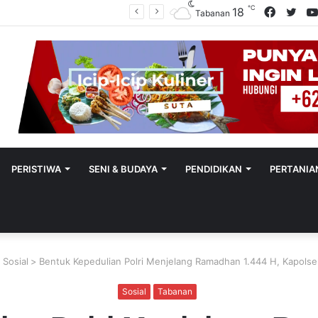
℃
Facebo
Twit
18
Polres Tabanan Beri Bantuan Dan Pendampingan Psikologis
Tabanan
PERISTIWA
SENI & BUDAYA
PENDIDIKAN
PERTANIA
>
Sosial
>
Bentuk Kepedulian Polri Menjelang Ramadhan 1.444 H, Kapolsek B
Sosial
Tabanan