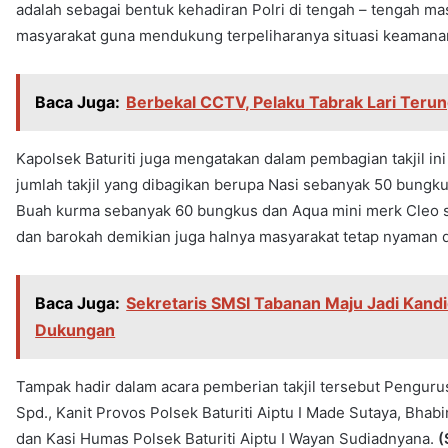
adalah sebagai bentuk kehadiran Polri di tengah – tengah masy
masyarakat guna mendukung terpeliharanya situasi keamanan 
Baca Juga:
Berbekal CCTV, Pelaku Tabrak Lari Teru
Kapolsek Baturiti juga mengatakan dalam pembagian takjil in
jumlah takjil yang dibagikan berupa Nasi sebanyak 50 bungku
Buah kurma sebanyak 60 bungkus dan Aqua mini merk Cleo s
dan barokah demikian juga halnya masyarakat tetap nyaman d
Baca Juga:
Sekretaris SMSI Tabanan Maju Jadi Kandi
Dukungan
Tampak hadir dalam acara pemberian takjil tersebut Pengurus 
Spd., Kanit Provos Polsek Baturiti Aiptu I Made Sutaya, Bha
dan Kasi Humas Polsek Baturiti Aiptu I Wayan Sudiadnyana.
(