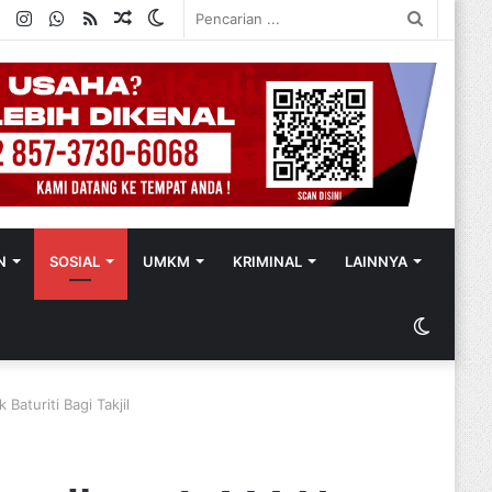
ok
ter
YouTube
Instagram
WhatsApp
RSS
Random
Switch
Pencaria
Article
skin
...
N
SOSIAL
UMKM
KRIMINAL
LAINNYA
Switch
skin
aturiti Bagi Takjil