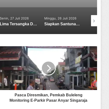
Minggu, 26 Juli 2026
Rabu, 05 Agustus 2026
Jumat, 31 Ju
Siapkan Santunan, Bupati Tabanan Komang Gede Sanjaya: Duka Kita Semua, Mari Jaga Tabanan Tetap Damai
Sekretaris SMSI Tabanan Maju Jadi Kandidat Ketua IMI Bali, Ketua SMSI Tabanan Berikan Dukungan
Pasca Diresmikan, Pemkab Buleleng
Monitoring E-Parkir Pasar Anyar Singaraja