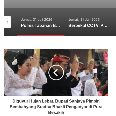
2026
Jumat, 31 Juli 2026
Senin, 27 Juli 2026
Polres Tabanan Beri Bantuan dan Pendampingan Psikologis
Berbekal CCTV, Pelaku Tabrak Lari Terungkap
Lima Tersangka Diamankan, Polres Tabanan Usut Tuntas Kasus Pengeroyokan Maut di Baturiti
Diguyur Hujan Lebat, Bupati Sanjaya Pimpin
Sembahyang Sradha Bhakti Penganyar di Pura
Besakih