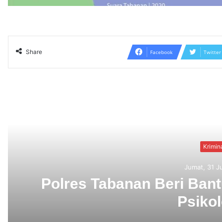
Share
Facebook
Twitter
Read N
Krimi
Jumat, 31 J
Berbekal CCTV, Pelaku 