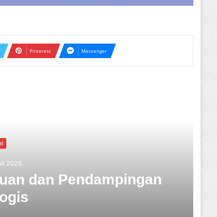
Pinterest
Messenger
ext
nal
uli 2026
Tabrak Lari Terungkap