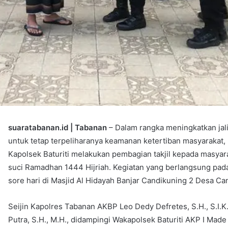
suaratabanan.id | Tabanan
– Dalam rangka meningkatkan jali
untuk tetap terpeliharanya keamanan ketertiban masyarakat, 
Kapolsek Baturiti melakukan pembagian takjil kepada masya
suci Ramadhan 1444 Hijriah. Kegiatan yang berlangsung pada
sore hari di Masjid Al Hidayah Banjar Candikuning 2 Desa C
Seijin Kapolres Tabanan AKBP Leo Dedy Defretes, S.H., S.I.K
Putra, S.H., M.H., didampingi Wakapolsek Baturiti AKP I Made