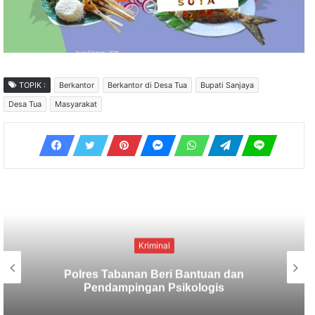
TOPIK :
Berkantor
Berkantor di Desa Tua
Bupati Sanjaya
Desa Tua
Masyarakat
Kriminal
Berbekal CCTV, Pelaku Tabrak Lari
Terungkap