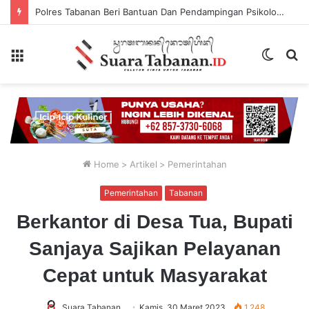
Polres Tabanan Beri Bantuan Dan Pendampingan Psikologis
Menu
Switch
P
skin
...
Home
>
Artikel
>
Pemerintahan
Pemerintahan
Tabanan
Berkantor di Desa Tua, Bupati
Sanjaya Sajikan Pelayanan
Cepat untuk Masyarakat
Suara Tabanan
Kamis, 30 Maret 2023
1,248