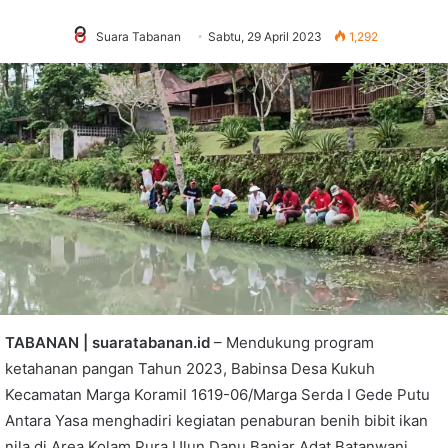
Suara Tabanan
Sabtu, 29 April 2023
1,292
TABANAN | suaratabanan.id
– Mendukung program
ketahanan pangan Tahun 2023, Babinsa Desa Kukuh
Kecamatan Marga Koramil 1619-06/Marga Serda I Gede Putu
Antara Yasa menghadiri kegiatan penaburan benih bibit ikan
nila di Area Kolam Pura Ulun Danu Banjar Adat Batanwani