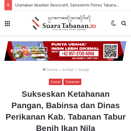
Utamakan Keadilan Restoratif, Satreskrim Polres Tabanan Gelar Perkara Kasus Penganiayaan Anak
Menu
Switch
P
skin
...
Home
>
Artikel
>
Sosial
Sosial
Tabanan
Sukseskan Ketahanan
Pangan, Babinsa dan Dinas
Perikanan Kab. Tabanan Tabur
Benih Ikan Nila