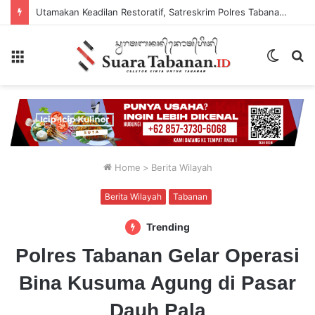
Utamakan Keadilan Restoratif, Satreskrim Polres Tabanan Gelar Perkara Kasus Penganiayaan Anak
Menu
Switch
P
skin
...
Home
>
Berita Wilayah
Berita Wilayah
Tabanan
Trending
Polres Tabanan Gelar Operasi
Bina Kusuma Agung di Pasar
Dauh Pala