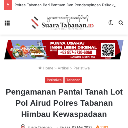
Polres Tabanan Beri Bantuan Dan Pendampingan Psikologis
Menu
Switch
P
skin
...
Home
>
Artikel
>
Peristiwa
Peristiwa
Tabanan
Pengamanan Pantai Tanah Lot
Pol Airud Polres Tabanan
Himbau Kewaspadaan
Suara Tabanan
Selasa, 02 Mei 2023
1,183