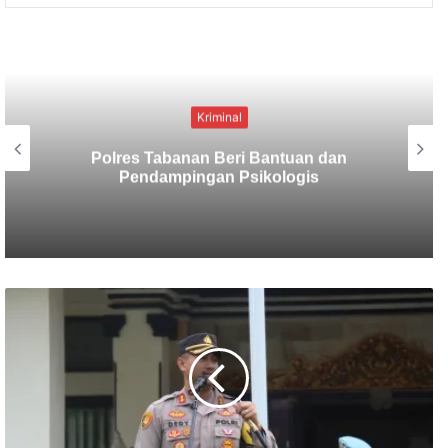
Kriminal
Berbekal CCTV, Pelaku Tabrak Lari
Terungkap