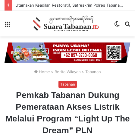
Utamakan Keadilan Restoratif, Satreskrim Polres Tabanan Gelar Perkara Kasus Penganiayaan Anak
Menu
Switch
P
skin
...
Home
>
Berita Wilayah
>
Tabanan
Tabanan
Pemkab Tabanan Dukung
Pemerataan Akses Listrik
Melalui Program “Light Up The
Dream” PLN