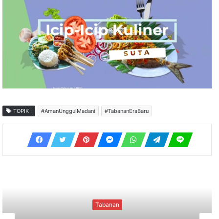
TOPIK :
#AmanUnggulMadani
#TabananEraBaru
Tabanan