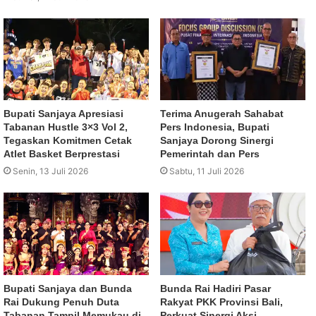
Bupati Sanjaya Apresiasi
Terima Anugerah Sahabat
Tabanan Hustle 3×3 Vol 2,
Pers Indonesia, Bupati
Tegaskan Komitmen Cetak
Sanjaya Dorong Sinergi
Atlet Basket Berprestasi
Pemerintah dan Pers
Senin, 13 Juli 2026
Sabtu, 11 Juli 2026
Bupati Sanjaya dan Bunda
Bunda Rai Hadiri Pasar
Rai Dukung Penuh Duta
Rakyat PKK Provinsi Bali,
Tabanan Tampil Memukau di
Perkuat Sinergi Aksi