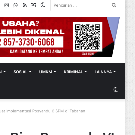
ok
ter
YouTube
Instagram
WhatsApp
RSS
Random
Switch
Pencaria
Article
skin
...
N
SOSIAL
UMKM
KRIMINAL
LAINNYA
Switch
skin
kuat Implementasi Posyandu 6 SPM di Tabanan