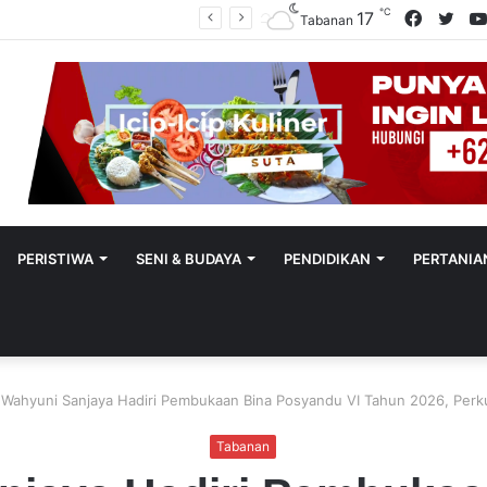
℃
Facebo
Twit
17
Utamakan Keadilan Restoratif, Satreskrim Polres Tabanan Gelar Perkara Kasus Penganiayaan Anak
Tabanan
PERISTIWA
SENI & BUDAYA
PENDIDIKAN
PERTANIA
i Wahyuni Sanjaya Hadiri Pembukaan Bina Posyandu VI Tahun 2026, Per
Tabanan