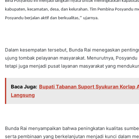
Bina Posyandu ini menjadi langkah nyata untuk meningkatkan kapasitas
kabupaten, kecamatan, desa, dan kelurahan. Tim Pembina Posyandu mem
”
Posyandu berjalan aktif dan berkualitas,
ujarnya.
Dalam kesempatan tersebut, Bunda Rai menegaskan pentingn
ujung tombak pelayanan masyarakat. Menurutnya, Posyandu s
tetapi juga menjadi pusat layanan masyarakat yang menduk
Baca Juga:
Bupati Tabanan Suport Syukuran Korlap A
Langsung
Bunda Rai menyampaikan bahwa peningkatan kualitas sumber 
serta pembinaan yang berkelanjutan menjadi kunci dalam m