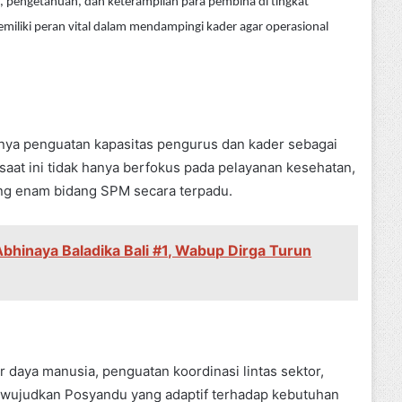
, pengetahuan, dan keterampilan para pembina di tingkat
iliki peran vital dalam mendampingi kader agar operasional
ya penguatan kapasitas pengurus dan kader sebagai
aat ini tidak hanya berfokus pada pelayanan kesehatan,
ung enam bidang SPM secara terpadu.
bhinaya Baladika Bali #1, Wabup Dirga Turun
daya manusia, penguatan koordinasi lintas sektor,
ewujudkan Posyandu yang adaptif terhadap kebutuhan