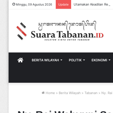
Minggu, 09 Agustus 2026
Update
HOME
BERITA WILAYAH
POLITIK
EKONOMI
Home
>
Berita Wilayah
>
Tabanan
>
Ny. Ra