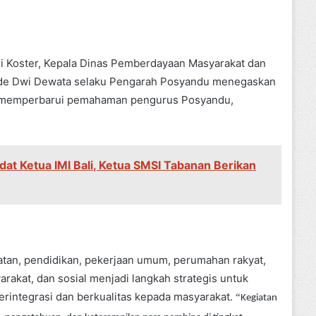
ri Koster, Kepala Dinas Pemberdayaan Masyarakat dan
 Made Dwi Dewata selaku Pengarah Posyandu menegaskan
an memperbarui pemahaman pengurus Posyandu,
dat Ketua IMI Bali, Ketua SMSI Tabanan Berikan
tan, pendidikan, pekerjaan umum, perumahan rakyat,
akat, dan sosial menjadi langkah strategis untuk
integrasi dan berkualitas kepada masyarakat.
“
Kegiatan