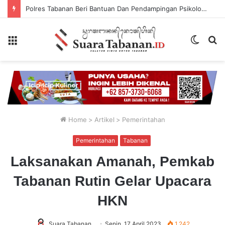
Polres Tabanan Beri Bantuan Dan Pendampingan Psikologis
Menu
Switch
P
skin
...
Home
>
Artikel
>
Pemerintahan
Pemerintahan
Tabanan
Laksanakan Amanah, Pemkab
Tabanan Rutin Gelar Upacara
HKN
Suara Tabanan
Senin, 17 April 2023
1,242