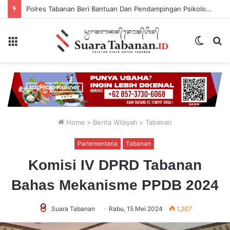
Polres Tabanan Beri Bantuan Dan Pendampingan Psikologis
Menu
Switch
P
skin
...
Home
>
Berita Wilayah
>
Tabanan
Parlementaria
Tabanan
Komisi IV DPRD Tabanan
Bahas Mekanisme PPDB 2024
Suara Tabanan
Rabu, 15 Mei 2024
1,207