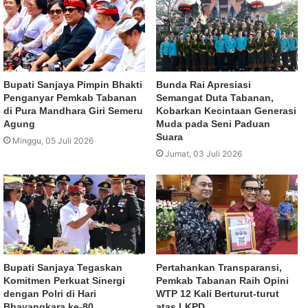
Bupati Sanjaya Pimpin Bhakti
Bunda Rai Apresiasi
Penganyar Pemkab Tabanan
Semangat Duta Tabanan,
di Pura Mandhara Giri Semeru
Kobarkan Kecintaan Generasi
Agung
Muda pada Seni Paduan
Suara
Minggu, 05 Juli 2026
Jumat, 03 Juli 2026
Bupati Sanjaya Tegaskan
Pertahankan Transparansi,
Komitmen Perkuat Sinergi
Pemkab Tabanan Raih Opini
dengan Polri di Hari
WTP 12 Kali Berturut-turut
Bhayangkara ke-80
atas LKPD