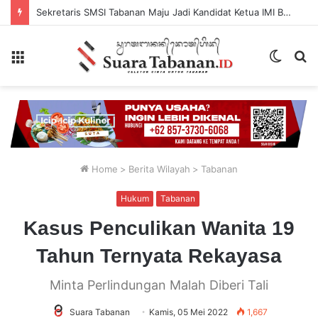
Sekretaris SMSI Tabanan Maju Jadi Kandidat Ketua IMI Bali, Ketua SMSI Tabanan Berikan Dukungan
Menu
Switch
P
skin
...
Home
>
Berita Wilayah
>
Tabanan
Hukum
Tabanan
Kasus Penculikan Wanita 19
Tahun Ternyata Rekayasa
Minta Perlindungan Malah Diberi Tali
Suara Tabanan
Kamis, 05 Mei 2022
1,667