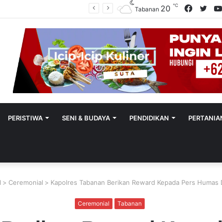
℃
Facebo
Twit
20
Polres Tabanan Beri Bantuan Dan Pendampingan Psikologis
Tabanan
PERISTIWA
SENI & BUDAYA
PENDIDIKAN
PERTANIA
l
>
Ceremonial
>
Kapolres Tabanan Berikan Reward Kepada Pers Humas 
Ceremonial
Tabanan