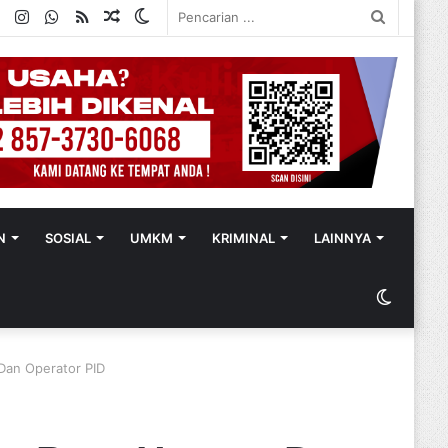
ok
ter
YouTube
Instagram
WhatsApp
RSS
Random
Switch
Pencaria
Article
skin
...
N
SOSIAL
UMKM
KRIMINAL
LAINNYA
Switch
skin
Dan Operator PID