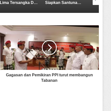
Siapkan Santunan, Bupati Tabanan Komang Gede Sanjaya: Duka Kita Semua, Mari Jaga Tabanan Tetap Damai
Sekretaris SMSI Tabanan Maju Jadi Kandidat Ketua IMI Bali, Ketua SMSI Tabanan Berikan Dukungan
Gagasan dan Pemikiran PPI turut membangun
Tabanan