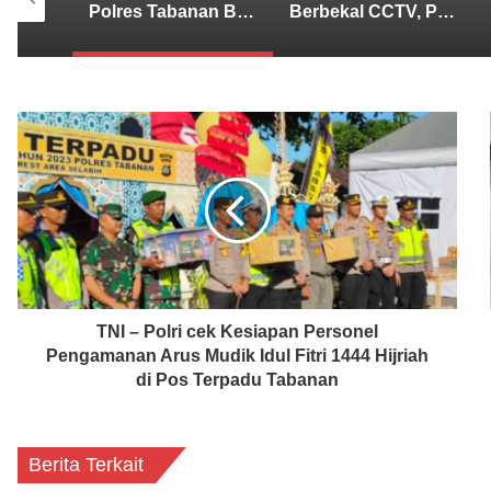
Polres Tabanan Beri Bantuan dan Pendampingan Psikologis
Berbekal CCTV, Pelaku Tabrak Lari Terungkap
Lima Tersangka Diamankan, Polres Tabanan Usut Tuntas Kasus Pengeroyokan Maut di Baturiti
TNI – Polri cek Kesiapan Personel
Pengamanan Arus Mudik Idul Fitri 1444 Hijriah
di Pos Terpadu Tabanan
Berita Terkait