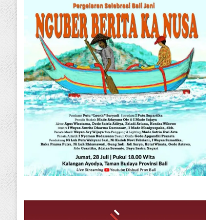
Siapkan Santunan, Bupati Tabanan Komang Gede Sanjaya: Duka Kita Semua, Mari Jaga Tabanan Tetap Damai
Sekretaris SMSI Tabanan Maju Jadi Kandidat Ketua IMI Bali, Ketua SMSI Tabanan Berikan Dukungan