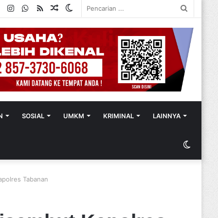
ok
ter
YouTube
Instagram
WhatsApp
RSS
Random
Switch
Pencaria
Article
skin
...
N
SOSIAL
UMKM
KRIMINAL
LAINNYA
Switch
skin
Kapolres Tabanan