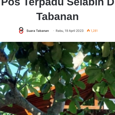
 Pos Terpadu Selabih 
Tabanan
Suara Tabanan
Rabu, 19 April 2023
1,281