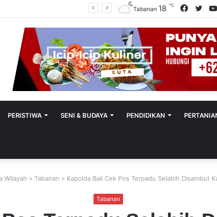
℃
Facebo
Twit
18
Polres Tabanan Beri Bantuan Dan Pendampingan Psikologis
Tabanan
PERISTIWA
SENI & BUDAYA
PENDIDIKAN
PERTANIA
ta Wilayah
>
Tabanan
>
Kapolda Bali Cek Pos Terpadu Selabih Disambut 
Tabanan