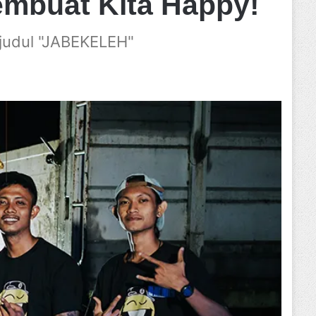
mbuat Kita Happy!
rjudul "JABEKELEH"