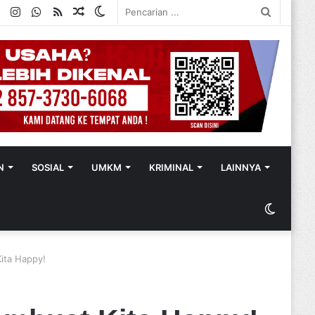
ok
ter
YouTube
Instagram
WhatsApp
RSS
Random
Switch
Pencaria
Article
skin
...
N
SOSIAL
UMKM
KRIMINAL
LAINNYA
Switch
skin
ita Happy!