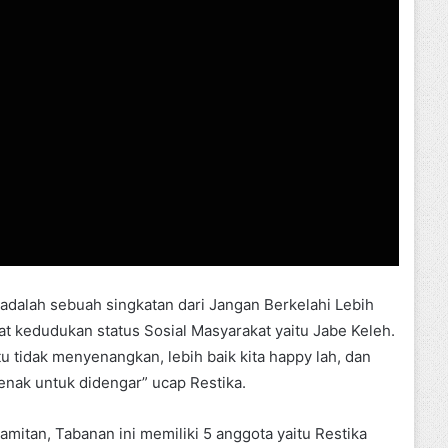
 adalah sebuah singkatan dari Jangan Berkelahi Lebih
at kedudukan status Sosial Masyarakat yaitu Jabe Keleh.
u tidak menyenangkan, lebih baik kita happy lah, dan
enak untuk didengar” ucap Restika.
mitan, Tabanan ini memiliki 5 anggota yaitu Restika