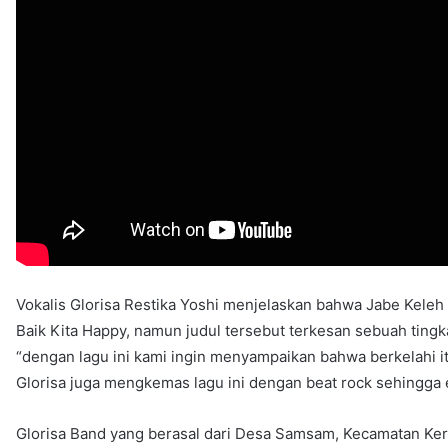
Vokalis Glorisa Restika Yoshi menjelaskan bahwa Jabe Keleh
Baik Kita Happy, namun judul tersebut terkesan sebuah tingk
“dengan lagu ini kami ingin menyampaikan bahwa berkelahi it
Glorisa juga mengkemas lagu ini dengan beat rock sehingga 
Glorisa Band yang berasal dari Desa Samsam, Kecamatan Kera