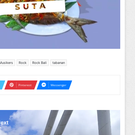
Musikers
Rock
Rock Bali
tabanan
Pinterest
Messenger
ext