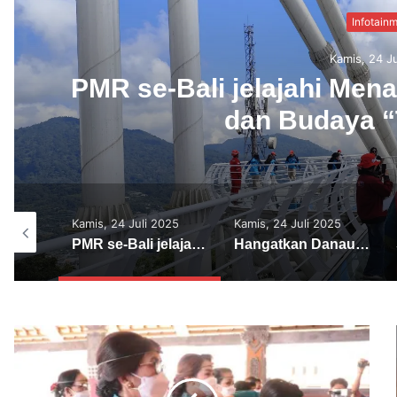
Seni & Bu
Kamis, 24 J
Hangatkan Danau Buya
kejutan di Panggung Jumb
2025
Kamis, 24 Juli 2025
Kamis, 10 Agustus 2023
PMR se-Bali jelajahi Menara perpaduan Teknologi dan Budaya “Turyapada”
Hangatkan Danau Buyan, Nanoe Biroe beri kejutan di Panggung Jumbara V PMI Provinsi Bali
Sambut HUT Kemerdekaan RI Polsek Marga Pasang Lampu LED Merah Putih