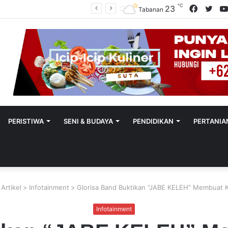
℃
Facebo
Twit
23
Polres Tabanan Beri Bantuan Dan Pendampingan Psikologis
Tabanan
PERISTIWA
SENI & BUDAYA
PENDIDIKAN
PERTANIA
Artikel
>
Infotainment
>
Glorisa Band Buktikan “JABE KELEH” Membuat K
Infotainment