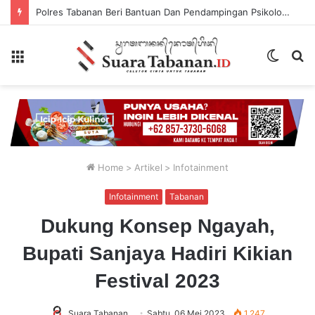
Polres Tabanan Beri Bantuan Dan Pendampingan Psikologis
Menu
Switch
P
skin
...
Home
>
Artikel
>
Infotainment
Infotainment
Tabanan
Dukung Konsep Ngayah,
Bupati Sanjaya Hadiri Kikian
Festival 2023
Suara Tabanan
Sabtu, 06 Mei 2023
1,247