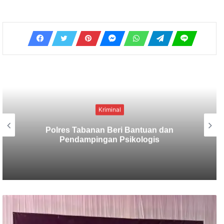
Kriminal
Berbekal CCTV, Pelaku Tabrak Lari
Terungkap