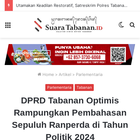
Utamakan Keadilan Restoratif, Satreskrim Polres Tabanan Gelar Perkara Kasus Penganiayaan Anak
Menu
Switch
P
skin
...
Home
>
Artikel
>
Parlementaria
Parlementaria
Tabanan
DPRD Tabanan Optimis
Rampungkan Pembahasan
Sepuluh Ranperda di Tahun
Politik 2024