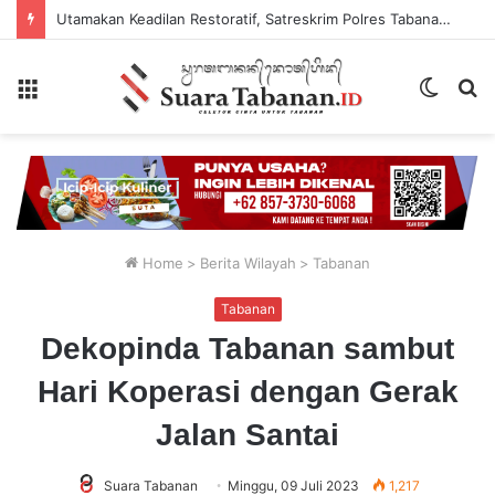
Utamakan Keadilan Restoratif, Satreskrim Polres Tabanan Gelar Perkara Kasus Penganiayaan Anak
Menu
Switch
P
skin
...
Home
>
Berita Wilayah
>
Tabanan
Tabanan
Dekopinda Tabanan sambut
Hari Koperasi dengan Gerak
Jalan Santai
Suara Tabanan
Minggu, 09 Juli 2023
1,217