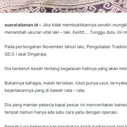
suaratabanan.id –
Jika tidak membuktikannya sendiri mungkin
menambah ukuran vital laki – laki. Eeiittt…. Tunggu dulu. Ini
Pada pertengahan November tahun lalu, Pengobatan Tradisio
GD.S ) asal Singaraja.
Dia berkeluh kesah tentang kegalauan hatinya yang akan mel
Bukannya bahagia, malah tertekan. Usut punya usut, ternyata
kejantanannya yang di bawah rata – rata.
Dia yang mantan pekerja kapal pesiar ini menceritakan bahw
tempat namun hanya ada satu cara yaitu dengan operasi.
Pernah juga beberapa kali berobat ke klinik tradiasional tapi h