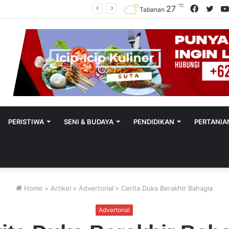
℃
Facebo
Twit
27
Polres Tabanan Beri Bantuan Dan Pendampingan Psikologis
Tabanan
PERISTIWA
SENI & BUDAYA
PENDIDIKAN
PERTANIA
Home
>
Artikel
>
Advertorial
>
Cerita Duka Berakhir Bahagia
Advertorial