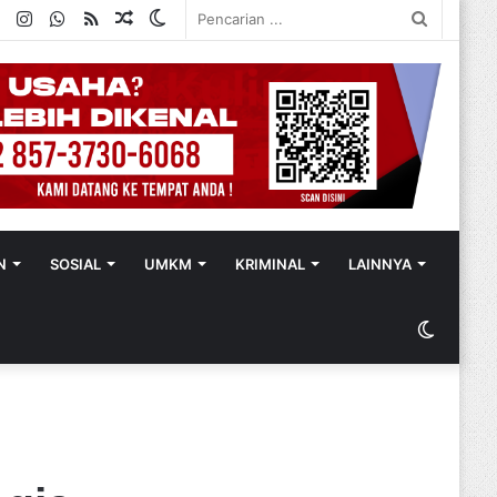
ok
ter
YouTube
Instagram
WhatsApp
RSS
Random
Switch
Pencaria
Article
skin
...
N
SOSIAL
UMKM
KRIMINAL
LAINNYA
Switch
skin