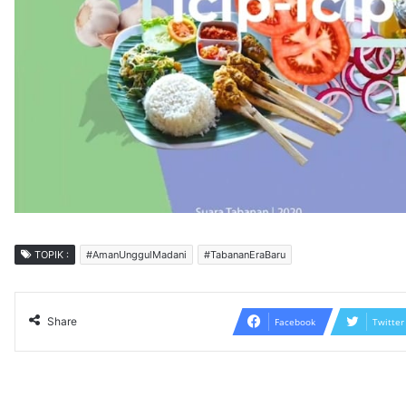
TOPIK :
#AmanUnggulMadani
#TabananEraBaru
Share
Facebook
Twitter