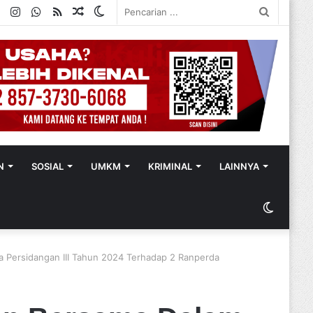
ok
ter
YouTube
Instagram
WhatsApp
RSS
Random
Switch
Pencaria
Article
skin
...
N
SOSIAL
UMKM
KRIMINAL
LAINNYA
Switch
skin
a Persidangan III Tahun 2024 Terhadap 2 Ranperda