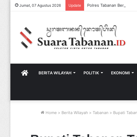
Jumat, 07 Agustus 2026
Update
HOME
BERITA WILAYAH
POLITIK
EKONOMI
Home
>
Berita Wilayah
>
Tabanan
>
Bupati Taba