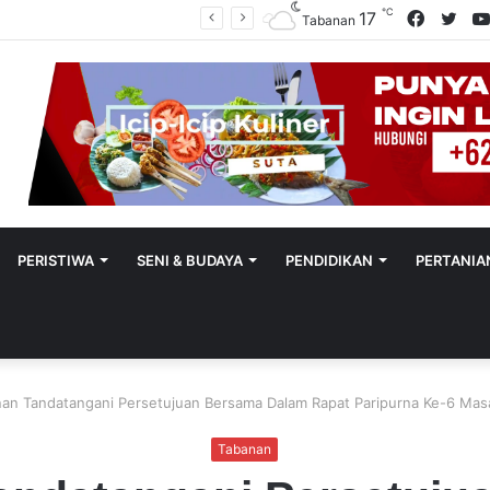
℃
Facebo
Twit
17
Polres Tabanan Beri Bantuan Dan Pendampingan Psikologis
Tabanan
PERISTIWA
SENI & BUDAYA
PENDIDIKAN
PERTANIA
nan Tandatangani Persetujuan Bersama Dalam Rapat Paripurna Ke-6 Mas
Tabanan