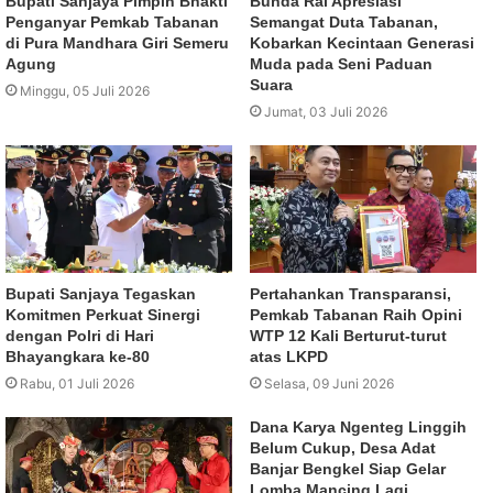
Bupati Sanjaya Pimpin Bhakti
Bunda Rai Apresiasi
Penganyar Pemkab Tabanan
Semangat Duta Tabanan,
di Pura Mandhara Giri Semeru
Kobarkan Kecintaan Generasi
Agung
Muda pada Seni Paduan
Suara
Minggu, 05 Juli 2026
Jumat, 03 Juli 2026
Bupati Sanjaya Tegaskan
Pertahankan Transparansi,
Komitmen Perkuat Sinergi
Pemkab Tabanan Raih Opini
dengan Polri di Hari
WTP 12 Kali Berturut-turut
Bhayangkara ke-80
atas LKPD
Rabu, 01 Juli 2026
Selasa, 09 Juni 2026
Dana Karya Ngenteg Linggih
Belum Cukup, Desa Adat
Banjar Bengkel Siap Gelar
Lomba Mancing Lagi