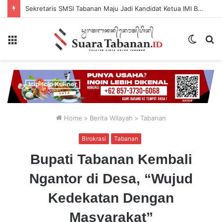
Sekretaris SMSI Tabanan Maju Jadi Kandidat Ketua IMI Bali, Ketua SMSI Tabanan Berikan Dukungan
Menu
Switch
P
skin
...
Home
>
Berita Wilayah
>
Tabanan
Birokrasi
Tabanan
Bupati Tabanan Kembali
Ngantor di Desa, “Wujud
Kedekatan Dengan
Masyarakat”