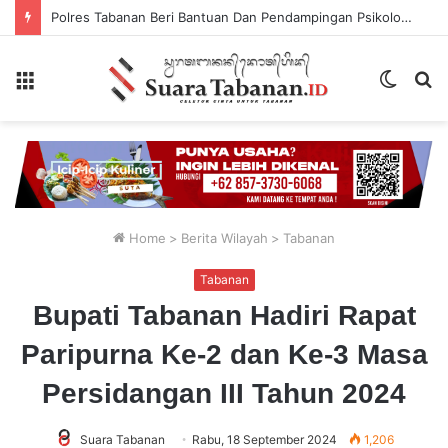
Polres Tabanan Beri Bantuan Dan Pendampingan Psikologis
Menu
Switch
P
skin
...
Home
>
Berita Wilayah
>
Tabanan
Tabanan
Bupati Tabanan Hadiri Rapat
Paripurna Ke-2 dan Ke-3 Masa
Persidangan III Tahun 2024
Suara Tabanan
Rabu, 18 September 2024
1,206