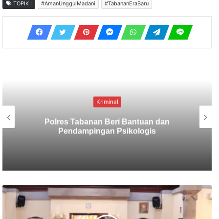
TOPIK :
#AmanUnggulMadani
#TabananEraBaru
Kriminal
Berbekal CCTV, Pelaku Tabrak Lari
Terungkap