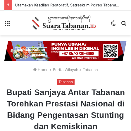
Utamakan Keadilan Restoratif, Satreskrim Polres Tabanan Gelar Perkara Kasus Penganiayaan Anak
Menu
Switch
P
skin
...
Home
>
Berita Wilayah
>
Tabanan
Tabanan
Bupati Sanjaya Antar Tabanan
Torehkan Prestasi Nasional di
Bidang Pengentasan Stunting
dan Kemiskinan