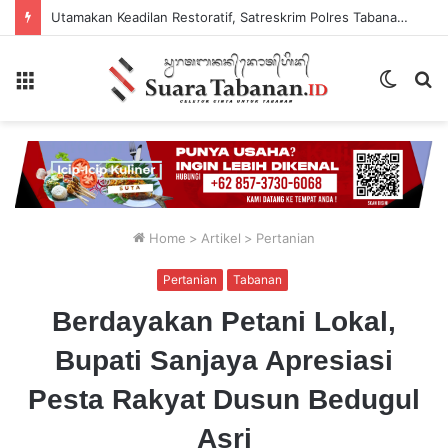
Utamakan Keadilan Restoratif, Satreskrim Polres Tabanan Gelar Perkara Kasus Penganiayaan Anak
Menu
Switch
P
skin
...
Home
>
Artikel
>
Pertanian
Pertanian
Tabanan
Berdayakan Petani Lokal,
Bupati Sanjaya Apresiasi
Pesta Rakyat Dusun Bedugul
Asri