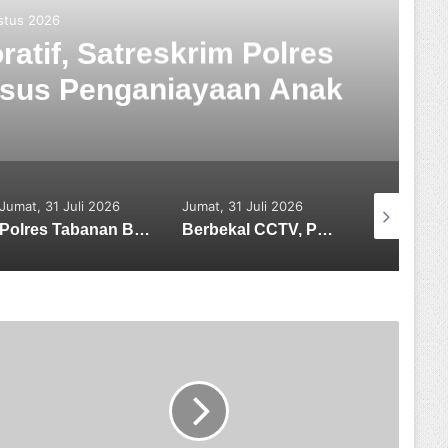
stus 2026
atif, Satreskrim Polres
asus Penganiayaan Anak
Jumat, 31 Juli 2026
Jumat, 31 Juli 2026
Minggu, 09 
2026
Polres Tabanan Beri Bantuan dan Pendampingan Psikologis
Berbekal CCTV, Pelaku Tabrak Lari Terungkap