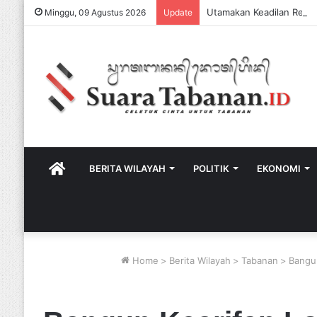
Minggu, 09 Agustus 2026
Update
HOME
BERITA WILAYAH
POLITIK
EKONOMI
Home
>
Berita Wilayah
>
Tabanan
>
Bangun