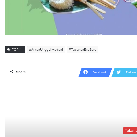
TOPIK :
#AmanUnggulMadani
#TabananEraBaru
Share
Facebook
Twitter
Read N
Taban