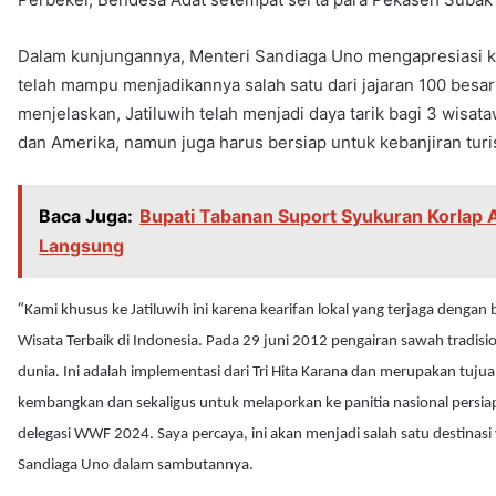
Dalam kunjungannya, Menteri Sandiaga Uno mengapresiasi keri
telah mampu menjadikannya salah satu dari jajaran 100 besar
menjelaskan, Jatiluwih telah menjadi daya tarik bagi 3 wisat
dan Amerika, namun juga harus bersiap untuk kebanjiran turis
Baca Juga:
Bupati Tabanan Suport Syukuran Korlap A
Langsung
“
Kami khusus ke Jatiluwih ini karena kearifan lokal yang terjaga dengan
Wisata Terbaik di Indonesia. Pada 29 juni 2012 pengairan sawah tradis
dunia. Ini adalah implementasi dari Tri Hita Karana dan merupakan tujua
kembangkan dan sekaligus untuk melaporkan ke panitia nasional persia
delegasi WWF 2024. Saya percaya, ini akan menjadi salah satu destinasi
Sandiaga Uno dalam sambutannya.