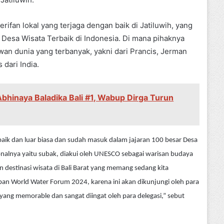
fan lokal yang terjaga dengan baik di Jatiluwih, yang
 Desa Wisata Terbaik di Indonesia. Di mana pihaknya
awan dunia yang terbanyak, yakni dari Prancis, Jerman
 dari India.
bhinaya Baladika Bali #1, Wabup Dirga Turun
 baik dan luar biasa dan sudah masuk dalam jajaran 100 besar Desa
ionalnya yaitu subak, diakui oleh UNESCO sebagai warisan budaya
n destinasi wisata di Bali Barat yang memang sedang kita
pan World Water Forum 2024, karena ini akan dikunjungi oleh para
 yang memorable dan sangat diingat oleh para delegasi,” sebut