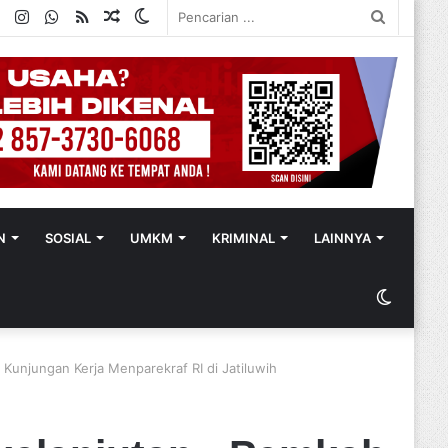
ok
ter
YouTube
Instagram
WhatsApp
RSS
Random
Switch
Pencaria
Article
skin
...
N
SOSIAL
UMKM
KRIMINAL
LAINNYA
Switch
skin
Kunjungan Kerja Menparekraf RI di Jatiluwih