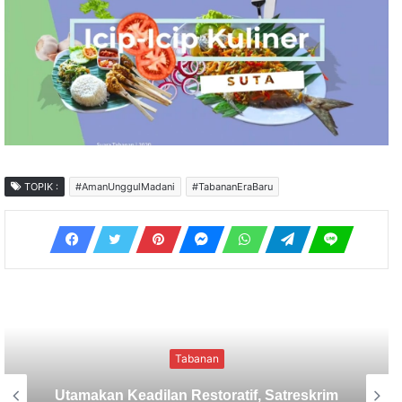
TOPIK :
#AmanUnggulMadani
#TabananEraBaru
Tabanan
Sekretaris SMSI Tabanan Maju Jadi