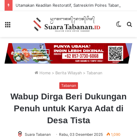
Utamakan Keadilan Restoratif, Satreskrim Polres Tabanan Gelar Perkara Kasus Penganiayaan Anak
Menu
Switch
P
skin
...
Home
>
Berita Wilayah
>
Tabanan
Tabanan
Wabup Dirga Beri Dukungan
Penuh untuk Karya Adat di
Desa Tista
Suara Tabanan
Rabu, 03 Desember 2025
1,090