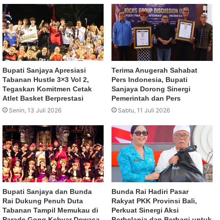
Bupati Sanjaya Apresiasi
Terima Anugerah Sahabat
Tabanan Hustle 3×3 Vol 2,
Pers Indonesia, Bupati
Tegaskan Komitmen Cetak
Sanjaya Dorong Sinergi
Atlet Basket Berprestasi
Pemerintah dan Pers
Senin, 13 Juli 2026
Sabtu, 11 Juli 2026
Bupati Sanjaya dan Bunda
Bunda Rai Hadiri Pasar
Rai Dukung Penuh Duta
Rakyat PKK Provinsi Bali,
Tabanan Tampil Memukau di
Perkuat Sinergi Aksi
Parade Gong Kebyar Dewasa
Berbelanja dan Berbagi untuk