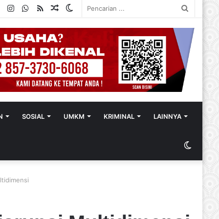
ok
ter
YouTube
Instagram
WhatsApp
RSS
Random
Switch
Pencaria
Article
skin
...
N
SOSIAL
UMKM
KRIMINAL
LAINNYA
Switch
skin
tidimensi