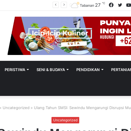
℃
Facebo
Twit
27
Polres Tabanan Beri Bantuan Dan Pendampingan Psikologis
Tabanan
PERISTIWA
SENI & BUDAYA
PENDIDIKAN
PERTANIA
>
Uncategorized
>
Ulang Tahun SMSI: Sewindu Mengarungi Disrupsi Mul
Uncategorized