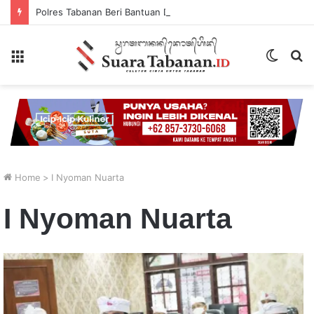
Polres Tabanan Beri Bantuan Dan Pendampingan Psikologis
Menu
Switch
P
skin
...
Home
>
I Nyoman Nuarta
I Nyoman Nuarta