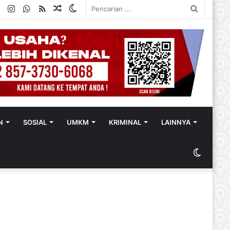
ok
ter
YouTube
Instagram
WhatsApp
RSS
Random
Switch
Pencaria
Article
skin
...
N
SOSIAL
UMKM
KRIMINAL
LAINNYA
Switch
skin