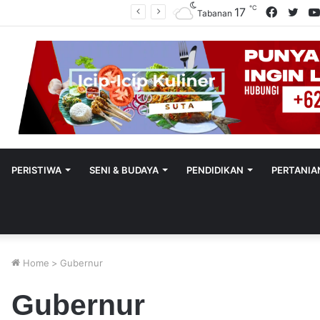
℃
Facebo
Twit
17
Polres Tabanan Beri Bantuan Dan Pendampingan Psikologis
Tabanan
PERISTIWA
SENI & BUDAYA
PENDIDIKAN
PERTANIA
Home
>
Gubernur
Gubernur