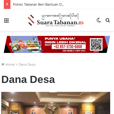
Polres Tabanan Beri Bantuan Dan Pendampingan Psikologis
Menu
Switch
P
skin
...
Home
>
Dana Desa
Dana Desa