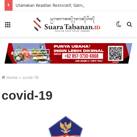
Utamakan Keadilan Restoratif, Satreskrim Polres Tabanan Gelar Perkara Kasus Penganiayaan Anak
Menu
Switch
P
skin
...
Home
>
covid-19
covid-19