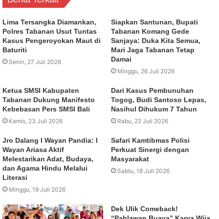
Lima Tersangka Diamankan,
Siapkan Santunan, Bupati
Polres Tabanan Usut Tuntas
Tabanan Komang Gede
Kasus Pengeroyokan Maut di
Sanjaya: Duka Kita Semua,
Baturiti
Mari Jaga Tabanan Tetap
Damai
Senin, 27 Juli 2026
Minggu, 26 Juli 2026
Ketua SMSI Kabupaten
Dari Kasus Pembunuhan
Tabanan Dukung Manifesto
Togog, Budi Santoso Lepas,
Kebebasan Pers SMSI Bali
Nasihul Dihukum 7 Tahun
Kamis, 23 Juli 2026
Rabu, 22 Juli 2026
Jro Dalang I Wayan Pandia: I
Safari Kamtibmas Polisi
Wayan Ariasa Aktif
Perkuat Sinergi dengan
Melestarikan Adat, Budaya,
Masyarakat
dan Agama Hindu Melalui
Sabtu, 18 Juli 2026
Literasi
Minggu, 19 Juli 2026
Dek Ulik Comeback!
“Pahlawan Buaya” Karya Wija