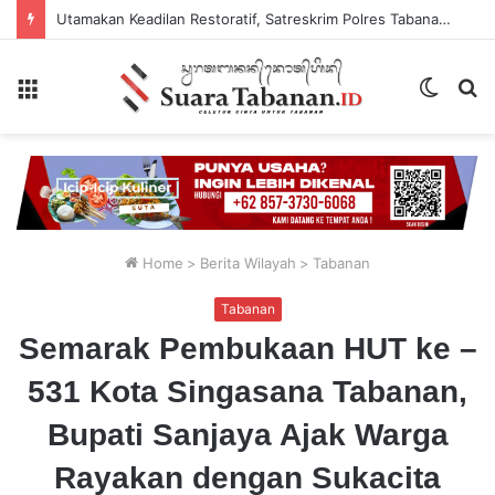
Utamakan Keadilan Restoratif, Satreskrim Polres Tabanan Gelar Perkara Kasus Penganiayaan Anak
Menu
Switch
P
skin
...
Home
>
Berita Wilayah
>
Tabanan
Tabanan
Semarak Pembukaan HUT ke –
531 Kota Singasana Tabanan,
Bupati Sanjaya Ajak Warga
Rayakan dengan Sukacita