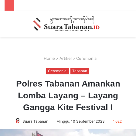
Menu
Switch
P
skin
...
Home
>
Artikel
>
Ceremonial
Ceremonial
Tabanan
Polres Tabanan Amankan
Lomba Layang – Layang
Gangga Kite Festival I
Suara Tabanan
Minggu, 10 September 2023
1,622