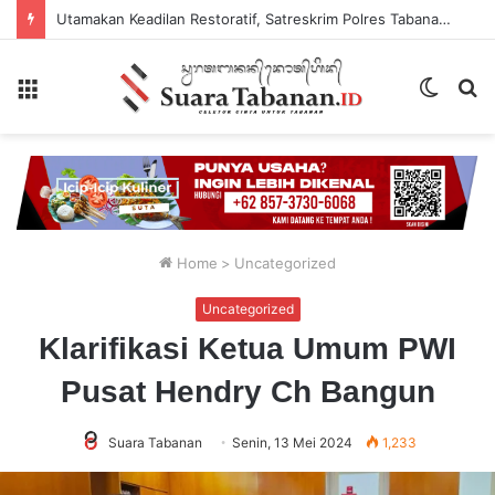
Utamakan Keadilan Restoratif, Satreskrim Polres Tabanan Gelar Perkara Kasus Penganiayaan Anak
Menu
Switch
P
skin
...
Home
>
Uncategorized
Uncategorized
Klarifikasi Ketua Umum PWI
Pusat Hendry Ch Bangun
Suara Tabanan
Senin, 13 Mei 2024
1,233