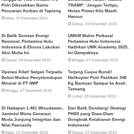
Polri Dikerahkan Bantu
TRAMP: ‘Jangan Tertipu,
Pencarian Korban di Tapteng
Hutan Primer Kita Masih
Hancur
Rabu, 10 Desember 2025
Selasa, 09 Desember 2025
Di Balik Sorotan Energi
UMKM Makin Perkasa!
Nasional, Pertamina Hulu
Pertamina Hulu Indonesia
Indonesia & Elnusa Lakukan
Hadirkan UMK Academy 2025,
Aksi Mulia Ini
Ini Dampaknya
Selasa, 09 Desember 2025
Minggu, 07 Desember 2025
Operasi Kilat! Satgas Terpadu
Terjang Cuaca Buruk!
Bobol Modus Penyelundupan
Helikopter Polri Pastikan 348
Mineral di PT IWIP
Kg Bantuan Sampai ke Aceh
Tamiang
Minggu, 07 Desember 2025
Jumat, 05 Desember 2025
Di Hadapan 1.461 Wisudawan,
Dari Balik Dondang! Strategi
Jamintel Minta Generasi
PHSS yang Diam-Diam
Muda Junjung Integritas dan
Dongkrak Ketahanan Energi
Nilai Pancasila
Indonesia!
Rabu, 03 Desember 2025
Selasa, 02 Desember 2025