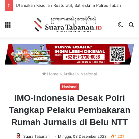
Utamakan Keadilan Restoratif, Satreskrim Polres Tabanan Gelar Perkara Kasus Penganiayaan Anak
Menu
Switch
P
skin
...
Home
>
Artikel
>
Nasional
Nasional
IMO-Indonesia Desak Polri
Tangkap Pelaku Pembakaran
Rumah Jurnalis di Belu NTT
Suara Tabanan
Minggu, 03 Desember 2023
1,231