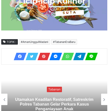
TOPIK :
#AmanUnggulMadani
#TabananEraBaru
Tabanan
Sekretaris SMSI Tabanan Maju Jadi
Kandidat Ketua IMI Bali, Ketua SMSI
Tabanan Berikan Dukungan