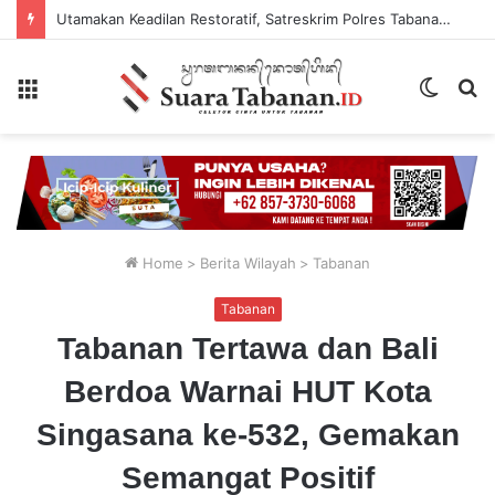
Utamakan Keadilan Restoratif, Satreskrim Polres Tabanan Gelar Perkara Kasus Penganiayaan Anak
Menu
Switch
P
skin
...
Home
>
Berita Wilayah
>
Tabanan
Tabanan
Tabanan Tertawa dan Bali
Berdoa Warnai HUT Kota
Singasana ke-532, Gemakan
Semangat Positif